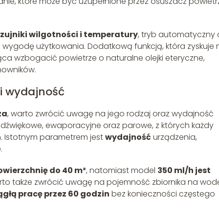
anie, które może być uzupełnione przez osuszacz powietr
zujniki wilgotności i temperatury
, tryb automatyczny 
 wygodę użytkowania. Dodatkową funkcją, która zyskuje 
ąca wzbogacić powietrze o naturalne olejki eteryczne,
mowników.
 i wydajność
za
, warto zwrócić uwagę na jego rodzaj oraz wydajność
radźwiękowe, ewaporacyjne oraz parowe, z których każdy
. Istotnym parametrem jest
wydajność
urządzenia,
.
owierzchnię do 40 m²
, natomiast model
350 ml/h jest
rto także zwrócić uwagę na pojemność zbiornika na wod
iągłą pracę przez 60 godzin
bez konieczności częstego