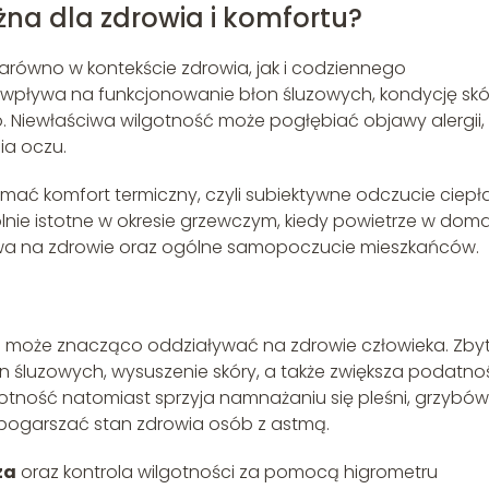
żna dla zdrowia i komfortu?
arówno w kontekście zdrowia, jak i codziennego
wpływa na funkcjonowanie błon śluzowych, kondycję skó
 Niewłaściwa wilgotność może pogłębiać objawy alergii,
a oczu.
ać komfort termiczny, czyli subiektywne odczucie ciepł
lnie istotne w okresie grzewczym, kiedy powietrze w dom
ywa na zdrowie oraz ogólne samopoczucie mieszkańców.
a może znacząco oddziaływać na zdrowie człowieka. Zby
 śluzowych, wysuszenie skóry, a także zwiększa podatno
tność natomiast sprzyja namnażaniu się pleśni, grzybów
 pogarszać stan zdrowia osób z astmą.
za
oraz kontrola wilgotności za pomocą higrometru