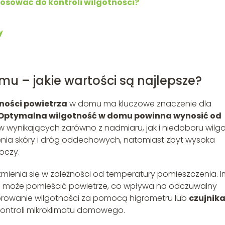
sować do kontroli wilgotności?
y
 – jakie wartości są najlepsze?
ności powietrza
w domu ma kluczowe znaczenie dla
Optymalna wilgotność w domu powinna wynosić od
 wynikających zarówno z nadmiaru, jak i niedoboru wilgo
enia skóry i dróg oddechowych, natomiast zbyt wysoka
oczy.
mienia się w zależności od temperatury pomieszczenia. I
j może pomieścić powietrze, co wpływa na odczuwalny
orowanie wilgotności za pomocą higrometru lub
czujnik
kontroli mikroklimatu domowego.