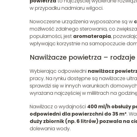
powietrza
to najczęściej wybierane rozwiąz
w przypadku nadmiaru wilgoci.
Nowoczesne urządzenia wyposażone są w
c
możliwość zdalnego sterowania, co zwiększa
popularności, jest
aromaterapia
, pozwalaj
wpływając korzystnie na samopoczucie do
Nawilżacze powietrza – rodzaje
Wybierając odpowiedni
nawilżacz powietr
pracy. Na rynku dostępne są nawilżacze ult
sprawdzi się w innych warunkach domowych
wyrażana najczęściej w mililitrach na godzinę
Nawilżacz o wydajności
400 ml/h obsłuży p
odpowiedni dla powierzchni do 35 m²
. Wa
duży zbiornik (np. 6 litrów) pozwala na c
dolewania wody.