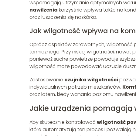
wspomagają utrzymanie optymalnych warun
nawilżenia
korzystnie wpływa także na kondy
oraz łuszczenia się naskórka.
Jak wilgotność wpływa na komf
Oprócz aspektów zdrowotnych, wilgotność po
termicznego. Przy niskiej wilgotności, nawe
ponieważ suche powietrze powoduje szybsze 
wilgotność może powodować uczucie duszno
Zastosowanie
czujnika wilgotności
pozwal
indywidualnych potrzeb mieszkańców.
Komf
oraz latem, kiedy wahania poziomu nawilżeni
Jakie urządzenia pomagają 
Aby skutecznie kontrolować
wilgotność po
które automatyzują ten proces i pozwalają 