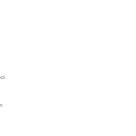
ci.
m
a