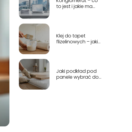
Konglomerat – co
to jest i jakie ma
znaczenie w
gospodarce?
Klej do tapet
flizelinowych – jaki
wybrać i jak
używać?
Jaki podkład pod
panele wybrać do
różnych
pomieszczeń?