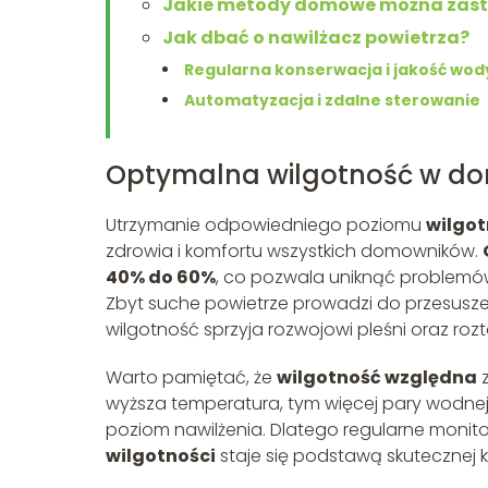
Jakie metody domowe można zasto
Jak dbać o nawilżacz powietrza?
Regularna konserwacja i jakość wod
Automatyzacja i zdalne sterowanie
Optymalna wilgotność w domu
Utrzymanie odpowiedniego poziomu
wilgot
zdrowia i komfortu wszystkich domowników.
40% do 60%
, co pozwala uniknąć problemów
Zbyt suche powietrze prowadzi do przesusz
wilgotność sprzyja rozwojowi pleśni oraz rozt
Warto pamiętać, że
wilgotność względna
z
wyższa temperatura, tym więcej pary wodne
poziom nawilżenia. Dlatego regularne monit
wilgotności
staje się podstawą skutecznej 