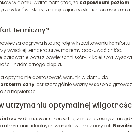
ków w domu. Warto pamiętać, że
odpowiedni poziom
cję włosów i skóry, zmniejszając ryzyko ich przesuszenia
ort termiczny?
wietrza odgrywa istotną rolę w kształtowaniu komfortu
t przy wysokiej temperaturze, możemy odczuwać chłód,
parowanie potu z powierzchni skóry. Z kolei zbyt wysoka
ści i nadmiernego ciepła.
a optymalnie dostosować warunki w domu do
ort termiczny
jest szczególnie ważny w sezonie grzewc
a są największe.
w utrzymaniu optymalnej wilgotnośc
wietrza
w domu, warto korzystać z nowoczesnych urządz
na utrzymanie idealnych warunków przez cały rok.
Nawilż