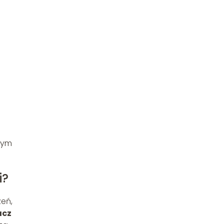
zym
i?
eń,
acz