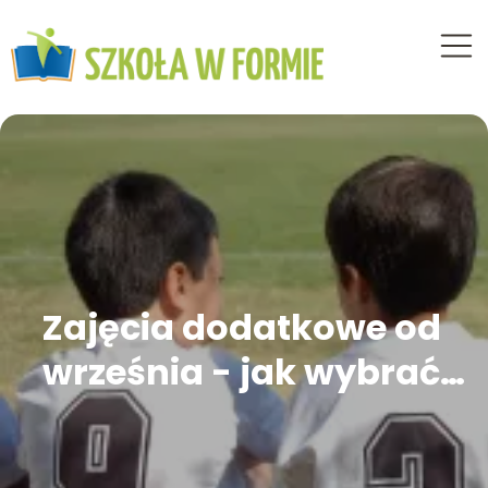
Zajęcia dodatkowe od
września - jak wybrać
sport, przy którym dziecko
zostanie na dłużej