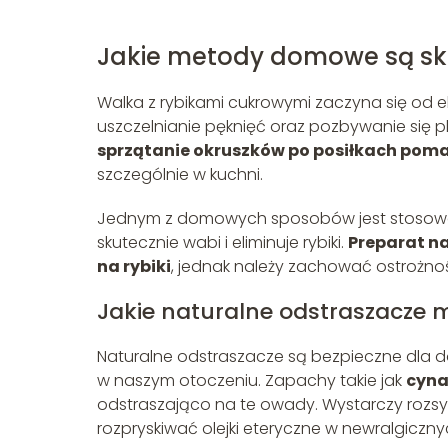
Jakie metody domowe są sku
Walka z rybikami cukrowymi zaczyna się od eli
uszczelnianie pęknięć oraz pozbywanie się p
sprzątanie okruszków po posiłkach poma
szczególnie w kuchni.
Jednym z domowych sposobów jest stoso
skutecznie wabi i eliminuje rybiki.
Preparat na
na rybiki
, jednak należy zachować ostrożnoś
Jakie naturalne odstraszacze
Naturalne odstraszacze są bezpieczne dla d
w naszym otoczeniu. Zapachy takie jak
cyna
odstraszająco na te owady. Wystarczy rozsyp
rozpryskiwać olejki eteryczne w newralgiczn