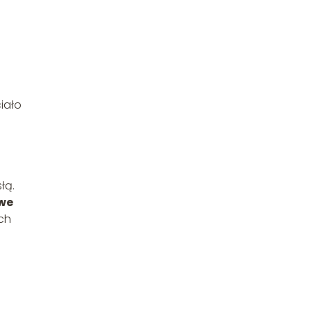
iało
łą.
owe
Ich