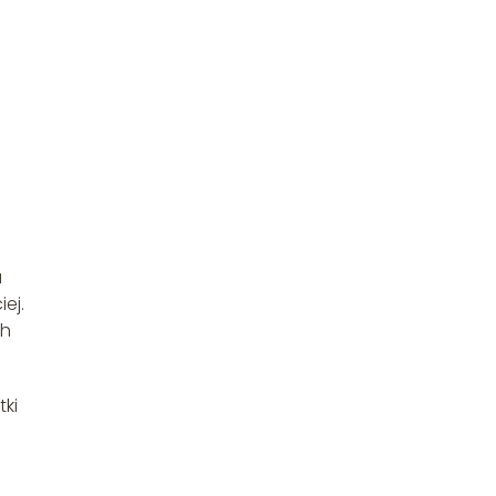
a
ej.
ch
tki