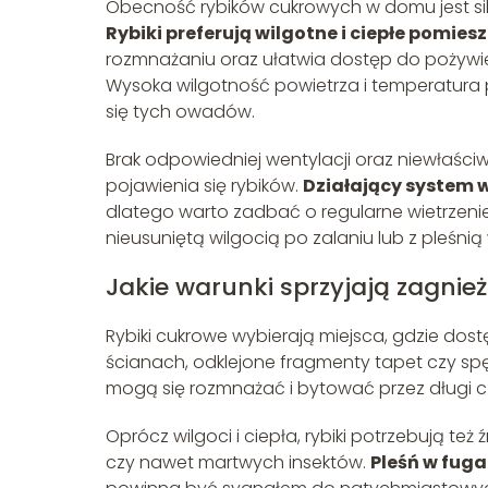
Obecność rybików cukrowych w domu jest sil
Rybiki preferują wilgotne i ciepłe pomiesz
rozmnażaniu oraz ułatwia dostęp do pożywieni
Wysoka wilgotność powietrza i temperatura 
się tych owadów.
Brak odpowiedniej wentylacji oraz niewłaści
pojawienia się rybików.
Działający system w
dlatego warto zadbać o regularne wietrzeni
nieusuniętą wilgocią po zalaniu lub z pleśnią
Jakie warunki sprzyjają zagnie
Rybiki cukrowe wybierają miejsca, gdzie dostę
ścianach, odklejone fragmenty tapet czy spęk
mogą się rozmnażać i bytować przez długi 
Oprócz wilgoci i ciepła, rybiki potrzebują też
czy nawet martwych insektów.
Pleśń w fuga