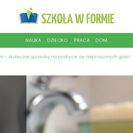
NAUKA
DZIECKO
PRACA
DOM
chni – skuteczne sposoby na pozbycie się nieproszonych gości