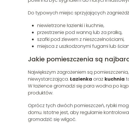
powinna być sygnałem do natychmiastowyc
Do typowych miejsc sprzyjających zagnieżdż
niewietrzone łazienki i kuchnie,
przestrzenie pod wanną lub za pralką,
szafki pod zlewem z nieszczelnościami,
miejsca z uszkodzonymi fugami lub ścian
Jakie pomieszczenia są najbard
Największym zagrożeniem są pomieszczenia, 
niewystarczająca.
Łazienka
oraz
kuchnia
t
W łazience gromadzi się para wodna po kąpie
produktów.
Oprócz tych dwóch pomieszczeń, rybiki mogą r
domu. Istotne jest, aby regularnie kontrolowa
gromadzić się wilgoć.