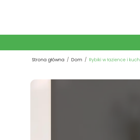
Strona główna
/
Dom
/
Rybiki w łazience i ku