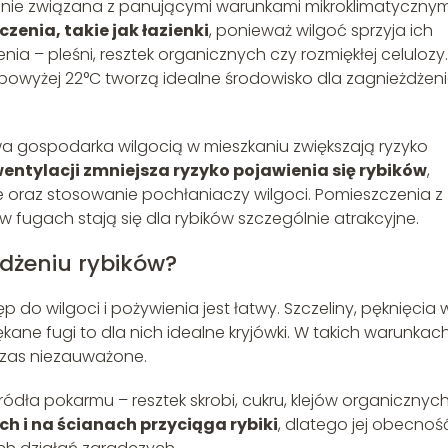
nie związana z panującymi warunkami mikroklimatycznym
czenia, takie jak łazienki
, ponieważ wilgoć sprzyja ich
a – pleśni, resztek organicznych czy rozmiękłej celulozy.
powyżej 22°C tworzą idealne środowisko dla zagnieżdżen
wa gospodarka wilgocią w mieszkaniu zwiększają ryzyko
entylacji zmniejsza ryzyko pojawienia się rybików
,
e oraz stosowanie pochłaniaczy wilgoci. Pomieszczenia z
 w fugach stają się dla rybików szczególnie atrakcyjne.
żdżeniu rybików?
p do wilgoci i pożywienia jest łatwy. Szczeliny, pęknięcia 
ane fugi to dla nich idealne kryjówki. W takich warunkac
czas niezauważone.
 źródła pokarmu – resztek skrobi, cukru, klejów organicznyc
ch i na ścianach przyciąga rybiki
, dlatego jej obecnoś