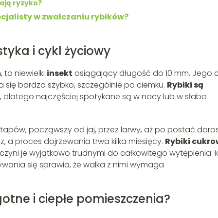
zają ryzyko?
cjalisty w zwalczaniu rybików?
tyka i cykl życiowy
m
, to niewielki
insekt
osiągający długość do 10 mm. Jego c
za się bardzo szybko, szczególnie po ciemku.
Rybiki są
, dlatego najczęściej spotykane są w nocy lub w słabo
etapów, począwszy od jaj, przez larwy, aż po postać doros
z, a proces dojrzewania trwa kilka miesięcy.
Rybiki cukr
 czyni je wyjątkowo trudnymi do całkowitego wytępienia. 
ywania się sprawia, że walka z nimi wymaga
gotne i ciepłe pomieszczenia?