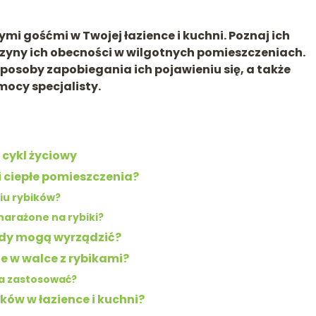
mi gośćmi w Twojej łazience i kuchni. Poznaj ich
czyny ich obecności w wilgotnych pomieszczeniach.
osoby zapobiegania ich pojawieniu się, a także
mocy specjalisty.
 cykl życiowy
 i ciepłe pomieszczenia?
iu rybików?
narażone na rybiki?
kody mogą wyrządzić?
 w walce z rybikami?
a zastosować?
ków w łazience i kuchni?