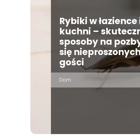
Rybiki w łazience 
kuchni – skutecz
sposoby na pozb
się nieproszonyc
gości
Dom