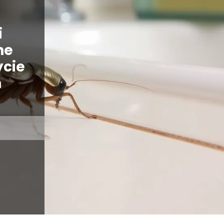
i
ne
ycie
h