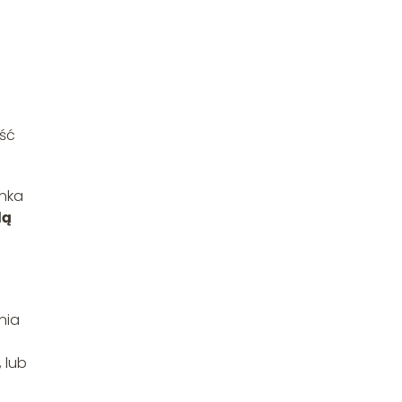
ość
nka
dą
nia
 lub