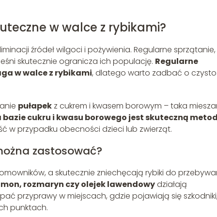
teczne w walce z rybikami?
minacji źródeł wilgoci i pożywienia. Regularne sprzątanie,
leśni skutecznie ogranicza ich populację.
Regularne
ga w walce z rybikami
, dlatego warto zadbać o czyst
wanie
pułapek
z cukrem i kwasem borowym – taka miesza
 bazie cukru i kwasu borowego jest skuteczną meto
ć w przypadku obecności dzieci lub zwierząt.
 można zastosować?
omowników, a skutecznie zniechęcają rybiki do przebywa
mon, rozmaryn czy olejek lawendowy
działają
ać przyprawy w miejscach, gdzie pojawiają się szkodniki,
ych punktach.