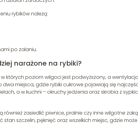
h działań zaradczych.
eniu rybików należą:
ami po zalaniu.
ziej narażone na rybiki?
w których poziom wilgoci jest podwyższony, a wentylacj
o dwa miejsca, gdzie rybiki cukrowe pojawiają się najczęści
lach, a w kuchni – okruchy jedzenia oraz skrobia z sypki
ównież zasiedlić piwnice, pralnie czy inne wilgotne zaką
ć stan szczelin, pęknięć oraz wszelkich miejsc, gdzie może