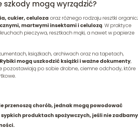
kie szkody mogą wyrządzić?
ia, cukier, celuloza
oraz różnego rodzaju resztki organic
icznymi, martwymi insektami i celulozą
. W praktyce
kruchach pieczywa, resztkach mąki, a nawet w papierze
kumentach, książkach, archiwach oraz na tapetach,
Rybiki mogą uszkodzić książki i ważne dokumenty
,
 że pozostawiają po sobie drobne, ciemne odchody, które
ytkowe.
 i nie przenoszą chorób, jednak mogą powodować
 sypkich produktach spożywczych, jeśli nie zadbamy
ności.