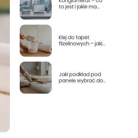
Konglomerat – co
to jest i jakie ma
znaczenie w
gospodarce?
Klej do tapet
flizelinowych – jaki
wybrać i jak
używać?
Jaki podkład pod
panele wybrać do
różnych
pomieszczeń?