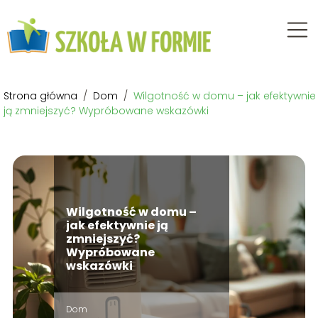
Strona główna
/
Dom
/
Wilgotność w domu – jak efektywnie
ją zmniejszyć? Wypróbowane wskazówki
Wilgotność w domu –
jak efektywnie ją
zmniejszyć?
Wypróbowane
wskazówki
Dom