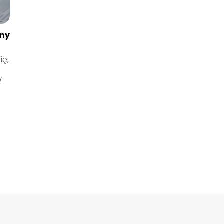
zny
ię,
W