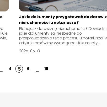
 o
Jakie dokumenty przygotować do darowi
nieruchomości u notariusza?
że
Planujesz darowiznę nieruchomości? Dowiedz s
kule
jakie dokumenty są niezbędne do
wie,
przeprowadzenia tego procesu u notariusza. 
artykule omówimy wymagane dokumenty...
2025-05-13
5
4
6
15
...
...