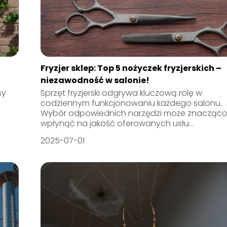
Fryzjer sklep: Top 5 nożyczek fryzjerskich –
niezawodność w salonie!
sy
Sprzęt fryzjerski odgrywa kluczową rolę w
codziennym funkcjonowaniu każdego salonu.
Wybór odpowiednich narzędzi może znacząc
wpłynąć na jakość oferowanych usłu...
2025-07-01